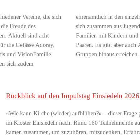
iedener Vereine, die sich
Die Hauptzielgruppe setzt
 die Freude des
achsenen, jungen
n. Aktuell sind acht
ten oder verheirateten
 für die Gefässe Adoray,
e Menschen über diese
s und VisionFamilie
Gruppen hinaus erreichen.
ren sich zudem
Rückblick auf den Impulstag Einsiedeln 2026
«Wie kann Kirche (wieder) aufblühen?» – dieser Frage 
im Kloster Einsiedeln nach. Rund 160 Teilnehmende aus
kamen zusammen, um zuzuhören, mitzudenken, Erfahru