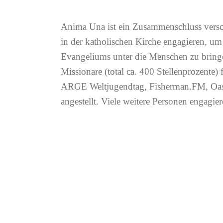
Anima Una ist ein Zusammenschluss versch
ehrenamtlich in den einzelnen Vereinen. 
in der katholischen Kirche engagieren, um
sich zusammen aus Jugendlichen, jungen Erw
Evangeliums unter die Menschen zu bringe
Familien mit Kindern und verliebten, verlob
Missionare (total ca. 400 Stellenprozente)
Paaren. Es gibt aber auch Angebote, di
ARGE Weltjugendtag, Fisherman.FM, Oasi
angestellt. Viele weitere Personen engagie