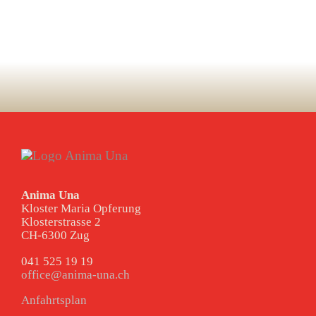
Anima Una
Kloster Maria Opferung
Klosterstrasse 2
CH-6300 Zug
041 525 19 19
office@anima-una.ch
Anfahrtsplan